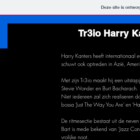
Deze site is ontw
Tr3io Harry K
Harry Kanters heeft internationaal
schuwt ook optreden in Azië, Amerik
Met zijn Tr3io maakt hij een uitsta
Stevie Wonder en Burt Bacharach.
Niet iedereen zal zich realiseren da
bossa ‘Just The Way You Are’ en ‘Ha
De ritmesectie bestaat uit de neve
Bart is mede bekend van 'Jazz Conn
vrolijke noot.