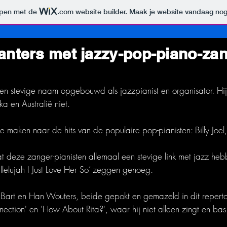
orpen met de
.com
website builder. Maak je website vandaag nog
anters met jazzy-pop-piano-za
 een stevige naam opgebouwd als jazzpianist en organisator. Hi
a en Australië niet.
pje maken naar de hits van de populaire pop-pianisten: Billy J
t deze zanger-pianisten allemaal een stevige link met jazz hebbe
llelujah I Just Love Her So’ zeggen genoeg.
n Bart en Han Wouters, beide gepokt en gemazeld in dit reperto
ection' en 'How About Rita?', waar hij niet alleen zingt en bas