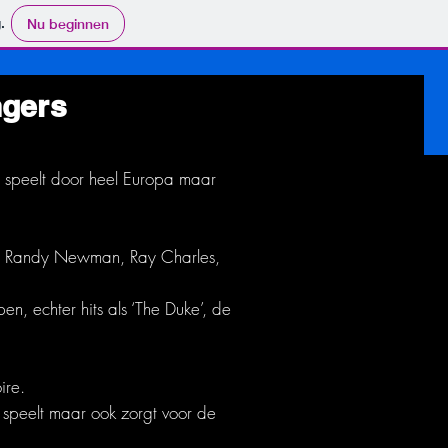
.
Nu beginnen
ngers
j speelt door heel Europa maar
oel, Randy Newman, Ray Charles,
n, echter hits als ‘The Duke’, de
ire.
 speelt maar ook zorgt voor de