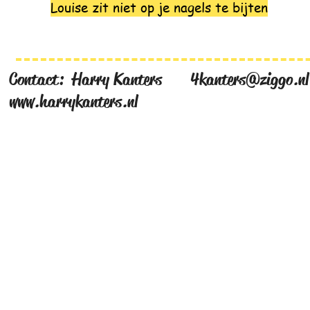
Louise zit niet op je nagels te bijten
Contact:
Harry Kanters
4kanters@ziggo.nl
www.harrykanters.nl