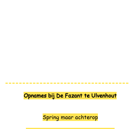
Opnames bij De Fazant
te Ulvenhout
Spring maar achterop