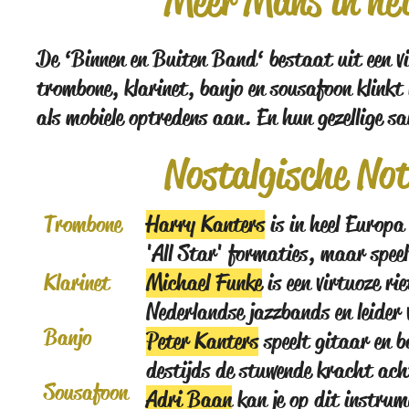
Meer Mans in he
De ‘Binnen en Buiten Band‘ bestaat uit een vi
trombone, klarinet, banjo en sousafoon klinkt 
als mobiele optredens aan. En hun gezellige s
Nostalgische No
Trombone
Harry Kanters
is in heel Europa
'All Star' formaties, maar speel
Klarinet
Michael Funke
is een virtuoze ri
Nederlandse jazzbands en leider
Banjo
Peter Kanters
speelt gitaar en b
destijds de stuwende kracht ac
Sousafoon
Adri Baan
kan je op dit instrume