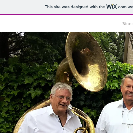
This site was designed with the
.com
web
Binn