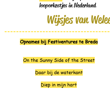
looporkestjes in Nederland
Wijsjes van Wele
Opnames bij Festiventures te Breda
On the Sunny Side of the Street
Daar bij de waterkant
Diep in mijn hart